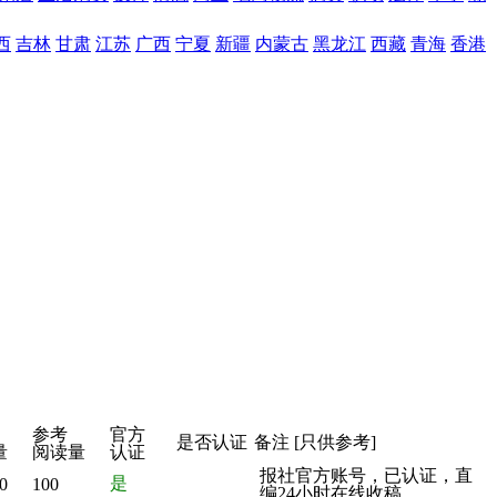
西
吉林
甘肃
江苏
广西
宁夏
新疆
内蒙古
黑龙江
西藏
青海
香港
参考
官方
是否认证
备注 [只供参考]
量
阅读量
认证
报社官方账号，已认证，直
是
0
100
编24小时在线收稿