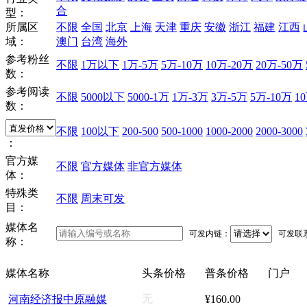
合
型：
所属区
不限
全国
北京
上海
天津
重庆
安徽
浙江
福建
江西
域：
澳门
台湾
海外
参考粉丝
不限
1万以下
1万-5万
5万-10万
10万-20万
20万-50万
数：
参考阅读
不限
5000以下
5000-1万
1万-3万
3万-5万
5万-10万
1
数：
不限
100以下
200-500
500-1000
1000-2000
2000-3000
：
官方媒
不限
官方媒体
非官方媒体
体：
特殊类
不限
周末可发
目：
媒体名
可发内链：
可发联
称：
媒体名称
头条价格
普条价格
门户
无
河南经济报中原融媒
¥160.00