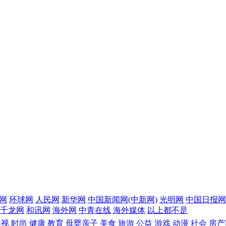
网
环球网
人民网
新华网
中国新闻网(中新网)
光明网
中国日报网
千龙网
和讯网
海外网
中青在线
海外媒体
以上都不是
影视
时尚
健康
教育
母婴亲子
美食
旅游
公益
游戏
动漫
社会
房产