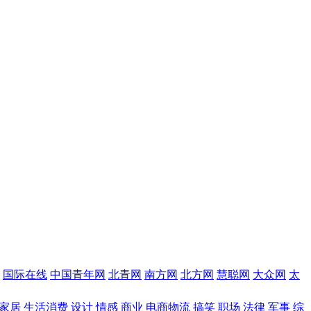
国际在线
中国青年网
北青网
南方网
北方网
慧聪网
大众网
太
家居
生活消费
设计
情感
商业
电商物流
搞笑
职场
法律
军事
综