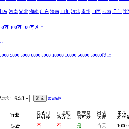
山东
河南
湖北
湖南
广东
海南
四川
河北
贵州
山西
云南
辽宁
陕
50万-100万
100万以上
0万+
3000-5000
5000-8000
8000-10000
10000-50000
50000以上
系方式：
微信媒体
是否可
可发联
周末是
出稿
参考
行业
带链接
系方式
否可发
速度
粉丝
否
否
是
当天
综合
10000